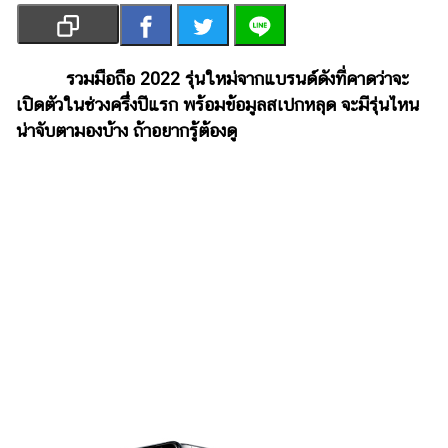
เงิน
การ
ศึกษา
รวมมือถือ 2022 รุ่นใหม่จากแบรนด์ดังที่คาดว่าจะ
เปิดตัวในช่วงครึ่งปีแรก พร้อมข้อมูลสเปกหลุด จะมีรุ่นไหน
บันเทิง
น่าจับตามองบ้าง ถ้าอยากรู้ต้องดู
รูปภาพ
ดู
หนัง
Music
Station
ละคร
บันเทิง
เกาหลี
ไลฟ์