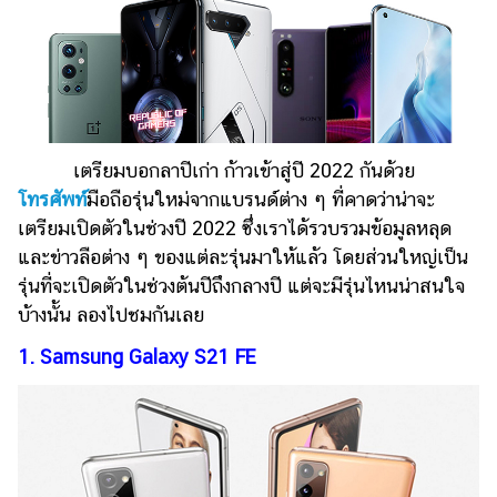
ไตล์
ดูด
วง
ผู้
หญิง
เตรียมบอกลาปีเก่า ก้าวเข้าสู่ปี 2022 กันด้วย
ผู้ชาย
โทรศัพท์
มือถือรุ่นใหม่จากแบรนด์ต่าง ๆ ที่คาดว่าน่าจะ
เตรียมเปิดตัวในช่วงปี 2022 ซึ่งเราได้รวบรวมข้อมูลหลุด
สุขภาพ
และข่าวลือต่าง ๆ ของแต่ละรุ่นมาให้แล้ว โดยส่วนใหญ่เป็น
ท่อง
รุ่นที่จะเปิดตัวในช่วงต้นปีถึงกลางปี แต่จะมีรุ่นไหนน่าสนใจ
เที่ยว
บ้างนั้น ลองไปชมกันเลย
สูตร
1. Samsung Galaxy S21 FE
อาหาร
ง่ายๆ
ช้อป
ปิ้ง