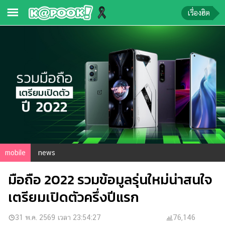
เรื่องฮิต
ข่าว-
ความ
รู้
ข่าว
ข่าว
บันเทิง
ตรวจ
mobile
news
หวย
มือถือ 2022 รวมข้อมูลรุ่นใหม่น่าสนใจ
ผล
บอล
เตรียมเปิดตัวครึ่งปีแรก
สด
การ
31 พ.ค. 2569 เวลา 23:54:27
76,146