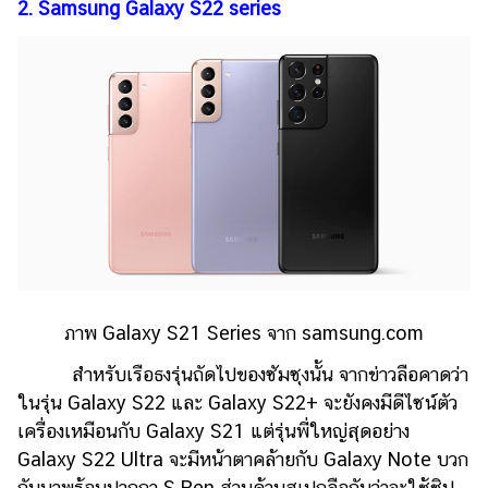
2. Samsung Galaxy S22 series
แต่งงาน
แม่
และ
เด็ก
สัตว์
เลี้ยง
Infographic
บริการ
แอปฯ
ภาพ Galaxy S21 Series จาก samsung.com
กระปุก
สำหรับเรือธงรุ่นถัดไปของซัมซุงนั้น จากข่าวลือคาดว่า
คอร์ส
ในรุ่น Galaxy S22 และ Galaxy S22+ จะยังคงมีดีไซน์ตัว
ออนไลน์
เครื่องเหมือนกับ Galaxy S21 แต่รุ่นพี่ใหญ่สุดอย่าง
เรียน
Galaxy S22 Ultra จะมีหน้าตาคล้ายกับ Galaxy Note บวก
เลข
กับมาพร้อมปากกา S Pen ส่วนด้านสเปกลือกันว่าจะใช้ชิป