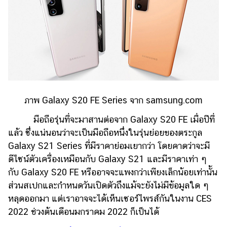
รถยนต์
บ้าน
และ
การ
ตกแต่ง
มือ
ถือ
ภาพ Galaxy S20 FE Series จาก samsung.com
ราคา
มือถือรุ่นที่จะมาสานต่อจาก Galaxy S20 FE เมื่อปีที่
ทอง
แล้ว ซึ่งแน่นอนว่าจะเป็นมือถือหนึ่งในรุ่นย่อยของตระกูล
Galaxy S21 Series ที่มีราคาย่อมเยากว่า โดยคาดว่าจะมี
ราคา
น้ำมัน
ดีไซน์ตัวเครื่องเหมือนกับ Galaxy S21 และมีราคาเท่า ๆ
กับ Galaxy S20 FE หรืออาจจะแพงกว่าเพียงเล็กน้อยเท่านั้น
วา
ส่วนสเปกและกำหนดวันเปิดตัวถึงแม้จะยังไม่มีข้อมูลใด ๆ
ไร
หลุดออกมา แต่เราอาจจะได้เห็นเซอร์ไพรส์กันในงาน CES
ตี้
2022 ช่วงต้นเดือนมกราคม 2022 ก็เป็นได้