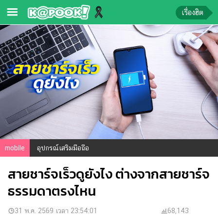
เรื่องฮิต
ข่าว-
ความ
รู้
ข่าว
ข่าว
บันเทิง
ตรวจ
mobile
อุปกรณ์เสริมมือถือ
หวย
สายชาร์จเร็วดูยังไง ต่างจากสายชาร์จ
ผล
บอล
ธรรมดาตรงไหน
สด
การ
31 พ.ค. 2569 เวลา 23:54:01
68,143