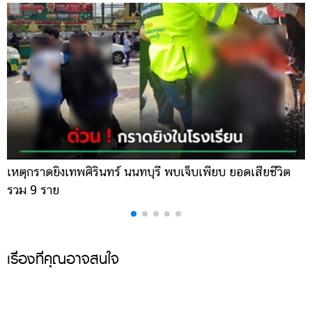
ออนไลน์
ติดต่อ
โฆษณา
แจ้ง
ปัญหา
ร่วม
งาน
กับ
เรา
เหตุกราดยิงเทพศิรินทร์ นนทบุรี พบเจ็บเพียบ ยอดเสียชีวิต
พ
รวม 9 ราย
ค
เรื่องที่คุณอาจสนใจ