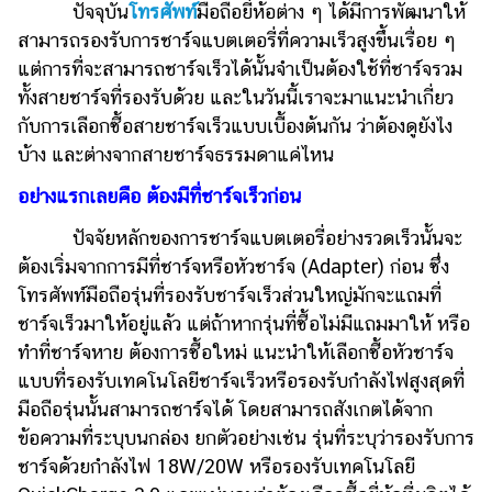
ไตล์
ปัจจุบัน
โทรศัพท์
มือถือยี่ห้อต่าง ๆ ได้มีการพัฒนาให้
สามารถรองรับการชาร์จแบตเตอรี่ที่ความเร็วสูงขึ้นเรื่อย ๆ
ดูด
แต่การที่จะสามารถชาร์จเร็วได้นั้นจำเป็นต้องใช้ที่ชาร์จรวม
วง
ทั้งสายชาร์จที่รองรับด้วย และในวันนี้เราจะมาแนะนำเกี่ยว
ผู้
กับการเลือกซื้อสายชาร์จเร็วแบบเบื้องต้นกัน ว่าต้องดูยังไง
หญิง
บ้าง และต่างจากสายชาร์จธรรมดาแค่ไหน
ผู้ชาย
อย่างแรกเลยคือ ต้องมีที่ชาร์จเร็วก่อน
สุขภาพ
ปัจจัยหลักของการชาร์จแบตเตอรี่อย่างรวดเร็วนั้นจะ
ต้องเริ่มจากการมีที่ชาร์จหรือหัวชาร์จ (Adapter) ก่อน ซึ่ง
ท่อง
โทรศัพท์มือถือรุ่นที่รองรับชาร์จเร็วส่วนใหญ่มักจะแถมที่
เที่ยว
ชาร์จเร็วมาให้อยู่แล้ว แต่ถ้าหากรุ่นที่ซื้อไม่มีแถมมาให้ หรือ
สูตร
ทำที่ชาร์จหาย ต้องการซื้อใหม่ แนะนำให้เลือกซื้อหัวชาร์จ
อาหาร
แบบที่รองรับเทคโนโลยีชาร์จเร็วหรือรองรับกำลังไฟสูงสุดที่
ง่ายๆ
มือถือรุ่นนั้นสามารถชาร์จได้ โดยสามารถสังเกตได้จาก
ช้อป
ข้อความที่ระบุบนกล่อง ยกตัวอย่างเช่น รุ่นที่ระบุว่ารองรับการ
ชาร์จด้วยกำลังไฟ 18W/20W หรือรองรับเทคโนโลยี
ปิ้ง