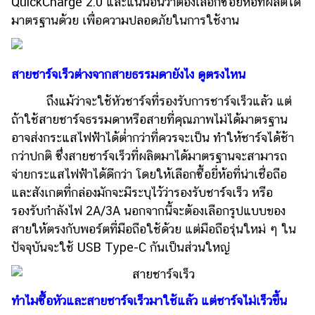
QuickCharge 2.0 และแน่นอนว่าต้องเลือกซื้อยี่ห้อที่ผลิตได้
รถยนต์
มาตรฐานด้วย เพื่อความปลอดภัยในการใช้งาน
บ้าน
และ
สายชาร์จเร็วต่างจากสายธรรมดายังไง ดูตรงไหน
การ
ตกแต่ง
ถึงแม้ว่าจะใช้หัวชาร์จที่รองรับการชาร์จเร็วแล้ว แต่
ถ้าใช้สายชาร์จธรรมดาหรือสายที่คุณภาพไม่ได้มาตรฐาน
มือ
ถือ
อาจส่งกระแสไฟฟ้าได้ต่ำกว่าที่ควรจะเป็น ทำให้ชาร์จได้ช้า
กว่าปกติ ซึ่งสายชาร์จเร็วที่ผลิตมาได้มาตรฐานจะสามารถ
ราคา
จ่ายกระแสไฟฟ้าได้ดีกว่า โดยให้เลือกซื้อยี่ห้อที่น่าเชื่อถือ
ทอง
และสังเกตที่กล่องมักจะมีระบุไว้ว่ารองรับชาร์จเร็ว หรือ
ราคา
รองรับกำลังไฟ 2A/3A นอกจากนี้จะต้องเลือกรูปแบบของ
น้ำมัน
สายให้ตรงกับพอร์ตที่มือถือใช้ด้วย แต่มือถือรุ่นใหม่ ๆ ใน
ปัจจุบันจะใช้ USB Type-C กันเป็นส่วนใหญ่
วา
ไร
ตี้
ทำไมซื้อหัวและสายชาร์จเร็วมาใช้แล้ว แต่ชาร์จไม่เร็วขึ้น