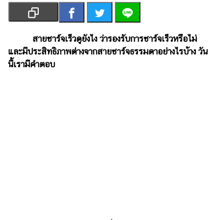
เงิน
การ
ศึกษา
สายชาร์จเร็วดูยังไง ว่ารองรับการชาร์จเร็วหรือไม่
และมีประสิทธิภาพต่างจากสายชาร์จธรรมดาอย่างไรบ้าง วัน
บันเทิง
นี้เรามีคำตอบ
รูปภาพ
ดู
หนัง
Music
Station
ละคร
บันเทิง
เกาหลี
ไลฟ์