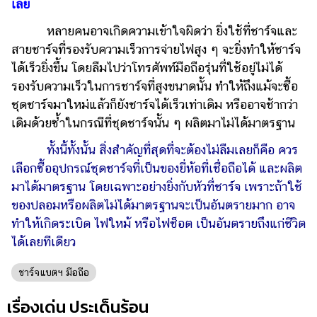
เลย
แต่งงาน
หลายคนอาจเกิดความเข้าใจผิดว่า ยิ่งใช้ที่ชาร์จและ
แม่
สายชาร์จที่รองรับความเร็วการจ่ายไฟสูง ๆ จะยิ่งทำให้ชาร์จ
และ
ได้เร็วยิ่งขึ้น โดยลืมไปว่าโทรศัพท์มือถือรุ่นที่ใช้อยู่ไม่ได้
เด็ก
รองรับความเร็วในการชาร์จที่สูงขนาดนั้น ทำให้ถึงแม้จะซื้อ
สัตว์
ชุดชาร์จมาใหม่แล้วก็ยังชาร์จได้เร็วเท่าเดิม หรืออาจช้ากว่า
เลี้ยง
เดิมด้วยซ้ำในกรณีที่ชุดชาร์จนั้น ๆ ผลิตมาไม่ได้มาตรฐาน
Infographic
ทั้งนี้ทั้งนั้น สิ่งสำคัญที่สุดที่จะต้องไม่ลืมเลยก็คือ ควร
เลือกซื้ออุปกรณ์ชุดชาร์จที่เป็นของยี่ห้อที่เชื่อถือได้ และผลิต
บริการ
มาได้มาตรฐาน โดยเฉพาะอย่างยิ่งกับหัวที่ชาร์จ เพราะถ้าใช้
ของปลอมหรือผลิตไม่ได้มาตรฐานจะเป็นอันตรายมาก อาจ
แอปฯ
กระปุก
ทำให้เกิดระเบิด ไฟใหม้ หรือไฟช็อต เป็นอันตรายถึงแก่ชีวิต
ได้เลยทีเดียว
คอร์ส
ออนไลน์
ชาร์จแบตฯ มือถือ
เรียน
เรื่องเด่น ประเด็นร้อน
เลข