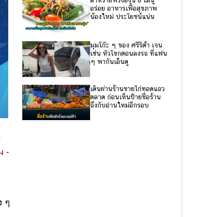
สาหร่ายพวงองุ่น 8 เมนู
อร่อย อาหารเพื่อสุขภาพ
น้องใหม่ ประโยชน์แน่น
มุมโก๊ะ ๆ ของ ศรีริต้า เจน
เซ่น หัวโขกตอนลงรถ ที่แฟน
ๆ พากันเอ็นดู
เดินผ่านร้านขายไก่ทอดแถว
ตลาด ก่อนเห็นป้ายชื่อร้าน
ถึงกับอ่านใหม่อีกรอบ
น
ม -
ง ๆ