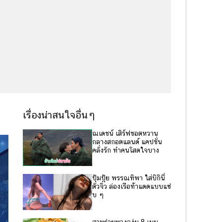
เรื่องน่าสนใจอื่นๆ
ณเดชน์ เสิร์ฟชอตหวาน
กลางสกอตแลนด์ แคปชั่น
คลั่งรัก ทำคนโสดใจบาง
ปุ้มปุ้ย พรรณทิพา ใส่บิกินี่
ตัวจิ๋ว ล่องเรือท้าแดดแบบแซ่
บ ๆ