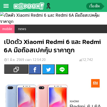
เรื่องฮิต
ข่าว-
ความ
mobile
news
รู้
เปิดตัว Xiaomi Redmi 6 และ Redmi
ข่าว
6A มือถือสเปคคุ้ม ราคาถูก
ข่าว
บันเทิง
1 มิ.ย. 2569 เวลา 12:54:20
12,742
ตรวจ
หวย
ผล
บอล
สด
การ