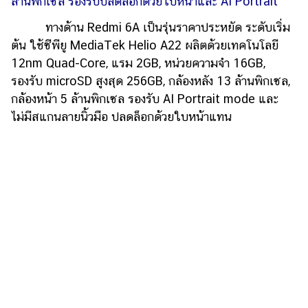
ล้านพิกเซล รองรับปลดล็อกด้วยใบหน้าและ AI Portrait
ไตล์
ทางด้าน Redmi 6A เป็นรุ่นราคาประหยัด ระดับเริ่ม
ดูด
ต้น ใช้ซีพียู MediaTek Helio A22 ผลิตด้วยเทคโนโลยี
วง
12nm Quad-Core, แรม 2GB, หน่วยความจำ 16GB,
ผู้
รองรับ microSD สูงสุด 256GB, กล้องหลัง 13 ล้านพิกเซล,
หญิง
กล้องหน้า 5 ล้านพิกเซล รองรับ AI Portrait mode และ
ไม่มีสแกนลายนิ้วมือ ปลดล็อกด้วยใบหน้าแทน
ผู้ชาย
สุขภาพ
ท่อง
เที่ยว
สูตร
อาหาร
ง่ายๆ
ช้อป
ปิ้ง