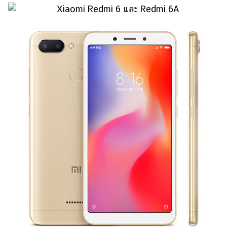
แต่งงาน
แม่
และ
เด็ก
สัตว์
เลี้ยง
Infographic
บริการ
แอปฯ
กระปุก
คอร์ส
ออนไลน์
เรียน
เลข