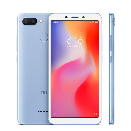
รถยนต์
บ้าน
และ
การ
ตกแต่ง
มือ
ถือ
ราคา
ทอง
ราคา
น้ำมัน
วา
ไร
ตี้