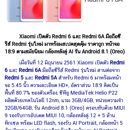
เงิน
การ
ศึกษา
บันเทิง
Xiaomi เปิดตัว Redmi 6 และ Redmi 6A มือถือซี
รีส์ Redmi รุ่นใหม่ มาพร้อมสเปคสุดคุ้ม ราคาถูก หน้าจอ
รูปภาพ
18:9 ตามสมัยนิยม กล้องหลังคู่ AI รัน Android 8.1 (Oreo)
ดู
เมื่อวันที่ 12 มิถุนายน 2561 Xiaomi เปิดตัว
Redmi
หนัง
6
และ
Redmi 6A
มือถือซีรีส์ Redmi รุ่นใหม่ สานต่อจาก
Music
Redmi 5
และ
Redmi 5A
สำหรับ Redmi 6 มาพร้อมหน้า
Station
จอ 5.45 นิ้ว ความละเอียด HD+, อัตราส่วน 18:9 คิดเป็น
ละคร
พื้นที่ 80.7% ของตัวเครื่อง, ซีพียู MediaTek Helio P22
ผลิตด้วยเทคโนโลยี 12nm, แรม 3GB/4GB, หน่วยความจำ
บันเทิง
32GB/64GB, รัน Android 8.1 (Oreo) ครอบทับด้วย MIUI
เกาหลี
9 รองรับการอัปเดต MIUI 10, กล้องหลังคู่ 12 + 5 ล้าน
ไลฟ์
พิกเซล พร้อม LED flash, รองรับ AI Portrait, กล้องหน้า 5