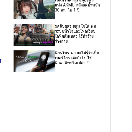
แห่ง AKMU หลังลดน้ำหนัก
30 กก. ใน 1 ปี
ผลชันสูตร ฮลุน โซโล่ พบ
ระบบหัวใจและไหลเวียน
โลหิตล้มเหลว ไร้ทำร้าย
ร่างกาย
มีคนโทร. มา แต่ไม่รู้ว่าเป็น
เบอร์ใคร เช็กยังไง-ใช่
์
มิจฉาชีพหรือเปล่า ?