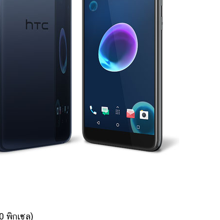
 พิกเซล)