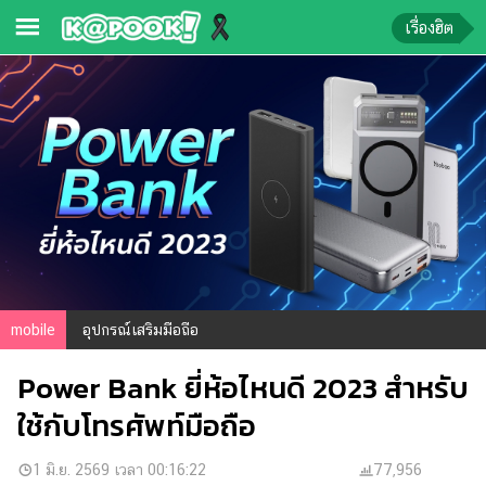
เรื่องฮิต
ข่าว-
ความ
รู้
ข่าว
ข่าว
บันเทิง
ตรวจ
mobile
อุปกรณ์เสริมมือถือ
หวย
Power Bank ยี่ห้อไหนดี 2023 สำหรับ
ผล
บอล
ใช้กับโทรศัพท์มือถือ
สด
การ
1 มิ.ย. 2569 เวลา 00:16:22
77,956