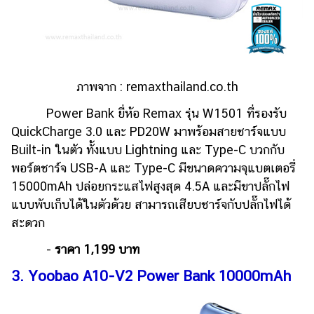
ออนไลน์
ติดต่อ
โฆษณา
แจ้ง
ภาพจาก :
remaxthailand.co.th
ปัญหา
Power Bank ยี่ห้อ Remax รุ่น W1501 ที่รองรับ
ร่วม
งาน
QuickCharge 3.0 และ PD20W มาพร้อมสายชาร์จแบบ
กับ
Built-in ในตัว ทั้งแบบ Lightning และ Type-C บวกกับ
เรา
พอร์ตชาร์จ USB-A และ Type-C มีขนาดความจุแบตเตอรี่
15000mAh ปล่อยกระแสไฟสูงสุด 4.5A และมีขาปลั๊กไฟ
แบบพับเก็บได้ในตัวด้วย สามารถเสียบชาร์จกับปลั๊กไฟได้
สะดวก
-
ราคา 1,199 บาท
3. Yoobao A10-V2 Power Bank 10000mAh