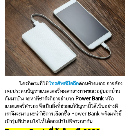
ไตล์
ดูด
วง
ผู้
หญิง
ผู้ชาย
สุขภาพ
ท่อง
เที่ยว
ใครก็ตามที่ใช้
โทรศัพท์มือถือ
ค่อนข้างเยอะ อาจต้อง
สูตร
เคยประสบปัญหาแบตเตอรี่หมดกลางทางขณะอยู่นอกบ้าน
อาหาร
กันมาบ้าง จะหาที่ชาร์จก็อาจลำบาก
Power Bank
หรือ
ง่ายๆ
แบตเตอรี่สำรอง จึงเป็นสิ่งที่ช่วยแก้ปัญหานี้ได้เป็นอย่างดี
เราจึงจะมาแนะนำวิธีการเลือกซื้อ Power Bank พร้อมทั้งชี้
ช้อป
เป้ารุ่นที่น่าสนใจให้ได้ลองนำไปพิจารณากัน
ปิ้ง