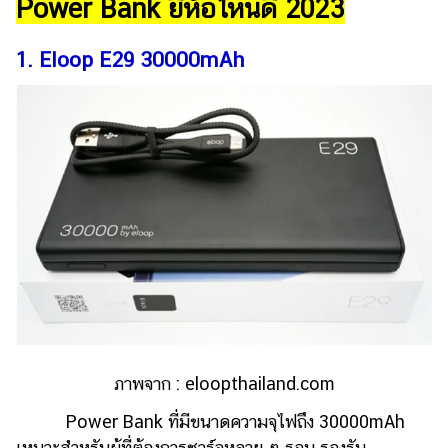
Power Bank ยี่ห้อไหนดี 2023
รถยนต์
1. Eloop E29 30000mAh
บ้าน
และ
การ
ตกแต่ง
มือ
ถือ
ราคา
ทอง
ราคา
น้ำมัน
วา
ภาพจาก :
eloopthailand.com
ไร
ตี้
Power Bank ที่มีขนาดความจุไฟถึง 30000mAh
เหมาะสำหรับผู้ที่ต้องการชาร์จหลาย ๆ รอบ รองรับ