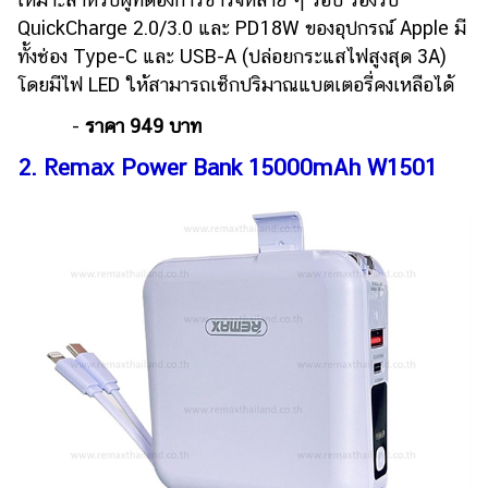
แต่งงาน
QuickCharge 2.0/3.0 และ PD18W ของอุปกรณ์ Apple มี
ทั้งช่อง Type-C และ USB-A (ปล่อยกระแสไฟสูงสุด 3A)
แม่
และ
โดยมีไฟ LED ให้สามารถเช็กปริมาณแบตเตอรี่คงเหลือได้
เด็ก
-
ราคา 949 บาท
สัตว์
2. Remax Power Bank 15000mAh W1501
เลี้ยง
Infographic
บริการ
แอปฯ
กระปุก
คอร์ส
ออนไลน์
เรียน
เลข