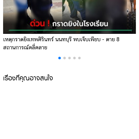
เหตุกราดยิงเทพศิรินทร์ นนทบุรี พบเจ็บเพียบ - ตาย 8
ส
สถานการณ์คลี่คลาย
ล
เรื่องที่คุณอาจสนใจ