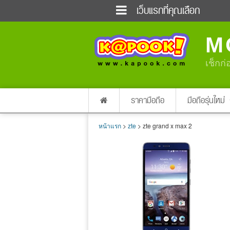
เว็บแรกที่คุณเลือก
ข่าวด่วน
ข่าวสั้น
M
ฟังวิทยุออนไลน์
เกม
แต่งงาน
แม่และเด็ก
เช็กก่
ผลบอล
บ้านและการตกแต่
dictionary
เช็คความเร็วเน็ต
ราคามือถือ
มือถือรุ่นใหม่
หน้าแรก
>
zte
> zte grand x max 2