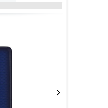
↓
Next