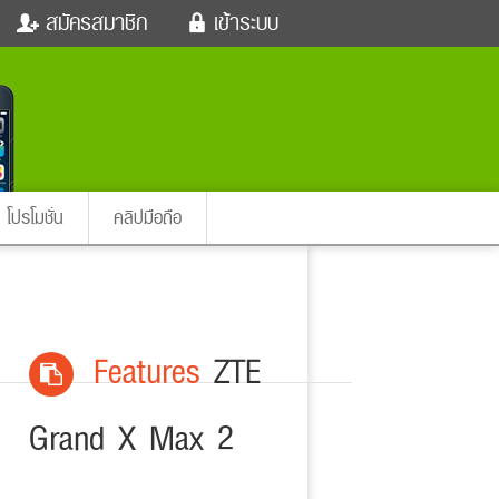
สมัครสมาชิก
เข้าระบบ
หนังใหม่
ฟังเพลง
เข้าระบบด้วย User Kapook
ตรวจหวย
ผู้หญิง
Email
สัตว์เลี้ยง
ผู้ชาย
ssword
iCare
การศึกษา
ลืมรหัสผ่าน
instagram ดารา
อินสตาแกรม
โปรโมชั่น
คลิปมือถือ
เข้าระบบด้วย Facebook
ต่าง
Features
ZTE
Grand X Max 2