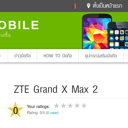
ตั้งเป็นหน้าแรก
ข่าวดารา
ดูทีวี
ละคร
OBILE
หมากรุกไทย
แชทหมากฮอส
Glitter
ดูดวง
ทำนายฝัน
สุขภาพ
อนซื้อ
Pa
ง
ท่องเที่ยว
แวะชิมแวะพัก
กลอน
iPhone
Facebook
Twitter
ข่าวมือถือ
HOW TO มือถือ
อุปกรณ์เสริมมือถือ
x ปิดหน้า
ZTE Grand X Max 2
0
Rating: 0/5 (
0 user
)