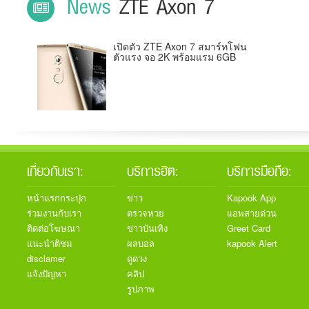
News
ZTE Axon 7
เปิดตัว ZTE Axon 7 สมาร์ทโฟน
ตัวแรง จอ 2K พร้อมแรม 6GB
เกี่ยวกับเรา:
บริการฮิต:
บริการมือถือ:
หน้าแรกกระปุก
ข่าว
Kapook App
ร่วมงานกับเรา
ตรวจหวย
แอพสายด่วน
ติดต่อโฆษณา
ข่าวบันเทิง
Greet Card
แนะนำติชม
ผลบอล
kapook Alert
disclamer
ดูดวง
แจ้งปัญหา
คลิป
รูปภาพ