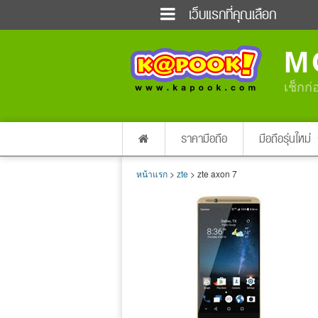
เว็บแรกที่คุณเลือก
ข่าวด่วน
ข่าวสั้น
M
ฟังวิทยุออนไลน์
เกม
แต่งงาน
แม่และเด็ก
เช็กก่
ผลบอล
บ้านและการตกแต่
dictionary
เช็คความเร็วเน็ต
ราคามือถือ
มือถือรุ่นใหม่
หน้าแรก
>
zte
> zte axon 7