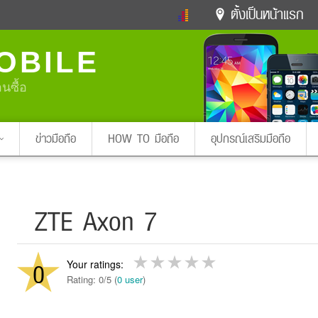
ตั้งเป็นหน้าแรก
ข่าวดารา
ดูทีวี
ละคร
OBILE
หมากรุกไทย
แชทหมากฮอส
Glitter
ดูดวง
ทำนายฝัน
สุขภาพ
อนซื้อ
Pa
ง
ท่องเที่ยว
แวะชิมแวะพัก
กลอน
iPhone
Facebook
Twitter
ข่าวมือถือ
HOW TO มือถือ
อุปกรณ์เสริมมือถือ
x ปิดหน้า
ZTE Axon 7
0
Rating: 0/5 (
0 user
)