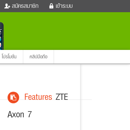
สมัครสมาชิก
เข้าระบบ
หนังใหม่
ฟังเพลง
เข้าระบบด้วย User Kapook
ตรวจหวย
ผู้หญิง
Email
สัตว์เลี้ยง
ผู้ชาย
ssword
iCare
การศึกษา
ลืมรหัสผ่าน
instagram ดารา
อินสตาแกรม
โปรโมชั่น
คลิปมือถือ
เข้าระบบด้วย Facebook
ต่าง
Features
ZTE
Axon 7