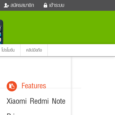
สมัครสมาชิก
เข้าระบบ
หนังใหม่
ฟังเพลง
เข้าระบบด้วย User Kapook
ตรวจหวย
ผู้หญิง
Email
สัตว์เลี้ยง
ผู้ชาย
ssword
iCare
การศึกษา
ลืมรหัสผ่าน
instagram ดารา
อินสตาแกรม
โปรโมชั่น
คลิปมือถือ
เข้าระบบด้วย Facebook
ต่าง
Features
Xiaomi Redmi Note