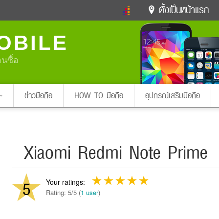
ตั้งเป็นหน้าแรก
ข่าวดารา
ดูทีวี
ละคร
OBILE
หมากรุกไทย
แชทหมากฮอส
Glitter
ดูดวง
ทำนายฝัน
สุขภาพ
อนซื้อ
Pa
ง
ท่องเที่ยว
แวะชิมแวะพัก
กลอน
iPhone
Facebook
Twitter
ข่าวมือถือ
HOW TO มือถือ
อุปกรณ์เสริมมือถือ
x ปิดหน้า
Xiaomi Redmi Note Prime
5
Rating: 5/5 (
1 user
)