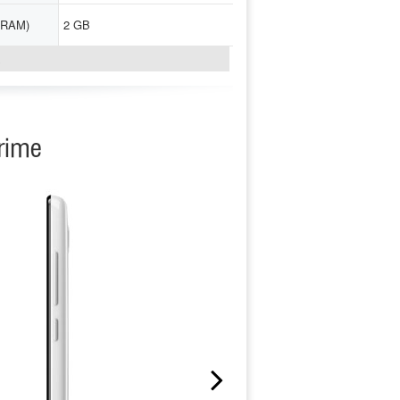
(RAM)
2 GB
↓
rime