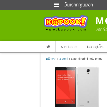
เว็บแรกที่คุณเลือก
ข่าวด่วน
ข่าวสั้น
M
ฟังวิทยุออนไลน์
เกม
แต่งงาน
แม่และเด็ก
เช็กก่
ผลบอล
บ้านและการตกแต่
dictionary
เช็คความเร็วเน็ต
ราคามือถือ
มือถือรุ่นใหม่
หน้าแรก
>
xiaomi
> xiaomi redmi note prime