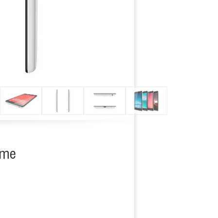
Next
ime