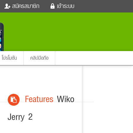
สมัครสมาชิก
เข้าระบบ
หนังใหม่
ฟังเพลง
เข้าระบบด้วย User Kapook
ตรวจหวย
ผู้หญิง
Email
สัตว์เลี้ยง
ผู้ชาย
ssword
iCare
การศึกษา
ลืมรหัสผ่าน
instagram ดารา
อินสตาแกรม
โปรโมชั่น
คลิปมือถือ
เข้าระบบด้วย Facebook
ต่าง
Features
Wiko
Jerry 2