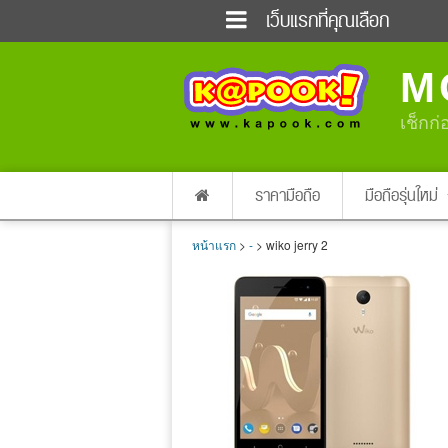
เว็บแรกที่คุณเลือก
ข่าวด่วน
ข่าวสั้น
M
ฟังวิทยุออนไลน์
เกม
แต่งงาน
แม่และเด็ก
เช็กก่
ผลบอล
บ้านและการตกแต่
dictionary
เช็คความเร็วเน็ต
ราคามือถือ
มือถือรุ่นใหม่
หน้าแรก
>
-
> wiko jerry 2