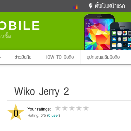
ตั้งเป็นหน้าแรก
ข่าวดารา
ดูทีวี
ละคร
OBILE
หมากรุกไทย
แชทหมากฮอส
Glitter
ดูดวง
ทำนายฝัน
สุขภาพ
อนซื้อ
Pa
ง
ท่องเที่ยว
แวะชิมแวะพัก
กลอน
iPhone
Facebook
Twitter
ข่าวมือถือ
HOW TO มือถือ
อุปกรณ์เสริมมือถือ
x ปิดหน้า
Wiko Jerry 2
0
Rating: 0/5 (
0 user
)