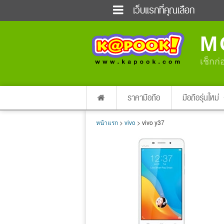
เว็บแรกที่คุณเลือก
ข่าวด่วน
ข่าวสั้น
M
ฟังวิทยุออนไลน์
เกม
แต่งงาน
แม่และเด็ก
เช็กก่
ผลบอล
บ้านและการตกแต่
dictionary
เช็คความเร็วเน็ต
ราคามือถือ
มือถือรุ่นใหม่
หน้าแรก
>
vivo
> vivo y37