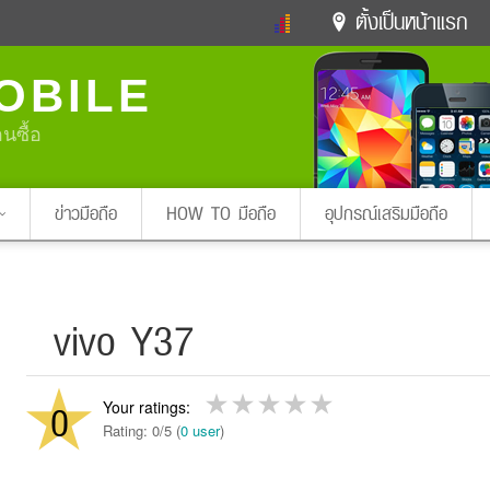
ตั้งเป็นหน้าแรก
ข่าวดารา
ดูทีวี
ละคร
OBILE
หมากรุกไทย
แชทหมากฮอส
Glitter
ดูดวง
ทำนายฝัน
สุขภาพ
อนซื้อ
Pa
ง
ท่องเที่ยว
แวะชิมแวะพัก
กลอน
iPhone
Facebook
Twitter
ข่าวมือถือ
HOW TO มือถือ
อุปกรณ์เสริมมือถือ
x ปิดหน้า
vivo Y37
0
Rating: 0/5 (
0 user
)