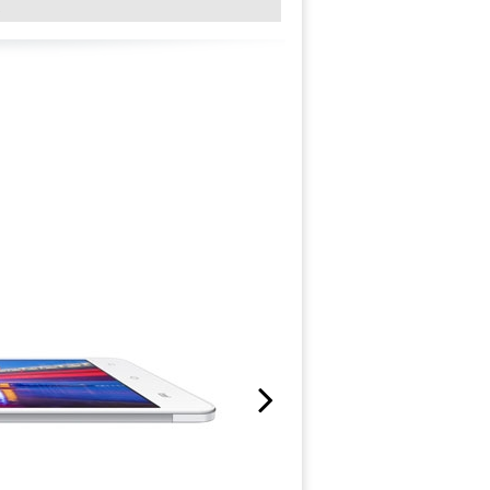
↓
Next