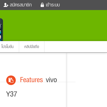
สมัครสมาชิก
เข้าระบบ
หนังใหม่
ฟังเพลง
เข้าระบบด้วย User Kapook
ตรวจหวย
ผู้หญิง
Email
สัตว์เลี้ยง
ผู้ชาย
ssword
iCare
การศึกษา
ลืมรหัสผ่าน
instagram ดารา
อินสตาแกรม
โปรโมชั่น
คลิปมือถือ
เข้าระบบด้วย Facebook
ต่าง
Features
vivo
Y37