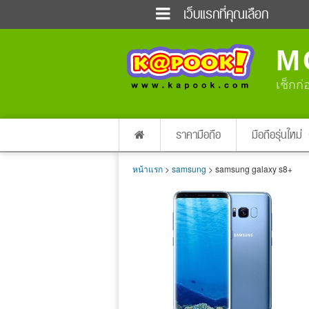
เว็บแรกที่คุณเลือก
ข่าวด่วน
ข่าวสั้น
M
ฟังวิทยุออนไลน์
เกม
แต่งงาน
แม่และเด็ก
เช็กก่
ผลบอล
บ้านและการตกแต่
dictionary
เช็คความเร็วเน็ต
ราคามือถือ
มือถือรุ่นใหม่
หน้าแรก
>
samsung
> samsung galaxy s8+