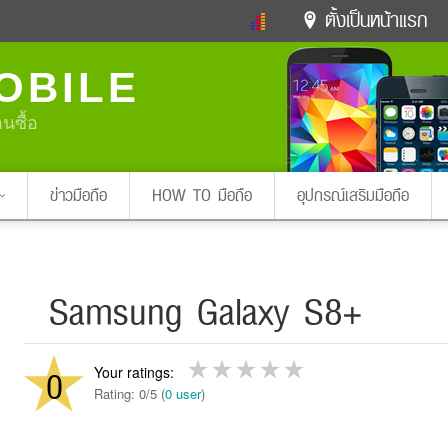
ตั้งเป็นหน้าแรก
ข่าวดารา
ดูทีวี
ละคร
OBILE
หมากรุกไทย
แชทหมากฮอส
Glitter
ดูดวง
ทำนายฝัน
สุขภาพ
อนซื้อ
Pa
ง
ท่องเที่ยว
แวะชิมแวะพัก
กลอน
iPhone
Facebook
Twitter
ข่าวมือถือ
HOW TO มือถือ
อุปกรณ์เสริมมือถือ
x ปิดหน้า
Samsung Galaxy S8+
0
Rating: 0/5 (
0 user
)