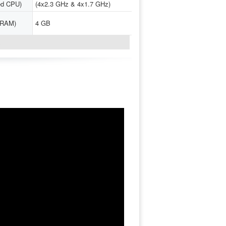
ed CPU)
(4x2.3 GHz & 4x1.7 GHz)
(RAM)
4 GB
↓