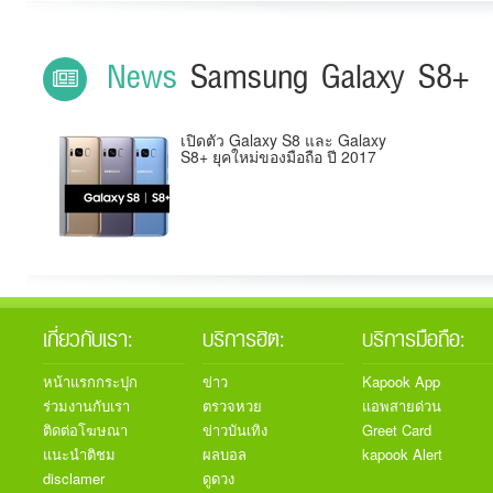
News
Samsung Galaxy S8+
เปิดตัว Galaxy S8 และ Galaxy
S8+ ยุคใหม่ของมือถือ ปี 2017
เกี่ยวกับเรา:
บริการฮิต:
บริการมือถือ:
หน้าแรกกระปุก
ข่าว
Kapook App
ร่วมงานกับเรา
ตรวจหวย
แอพสายด่วน
ติดต่อโฆษณา
ข่าวบันเทิง
Greet Card
แนะนำติชม
ผลบอล
kapook Alert
disclamer
ดูดวง