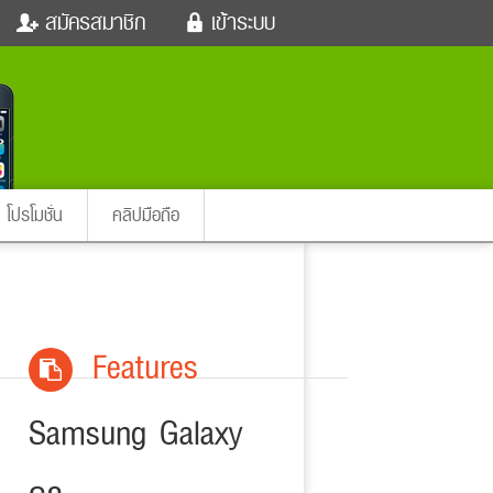
สมัครสมาชิก
เข้าระบบ
หนังใหม่
ฟังเพลง
เข้าระบบด้วย User Kapook
ตรวจหวย
ผู้หญิง
Email
สัตว์เลี้ยง
ผู้ชาย
ssword
iCare
การศึกษา
ลืมรหัสผ่าน
instagram ดารา
อินสตาแกรม
โปรโมชั่น
คลิปมือถือ
เข้าระบบด้วย Facebook
ต่าง
Features
Samsung Galaxy