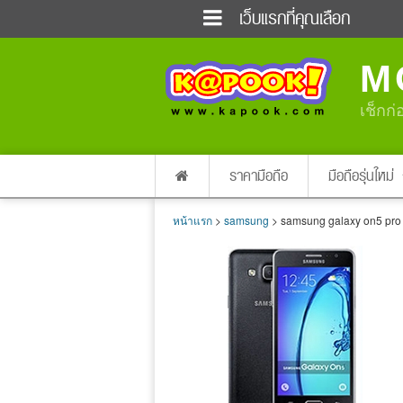
เว็บแรกที่คุณเลือก
ข่าวด่วน
ข่าวสั้น
M
ฟังวิทยุออนไลน์
เกม
แต่งงาน
แม่และเด็ก
เช็กก่
ผลบอล
บ้านและการตกแต่
dictionary
เช็คความเร็วเน็ต
ราคามือถือ
มือถือรุ่นใหม่
หน้าแรก
>
samsung
> samsung galaxy on5 pro