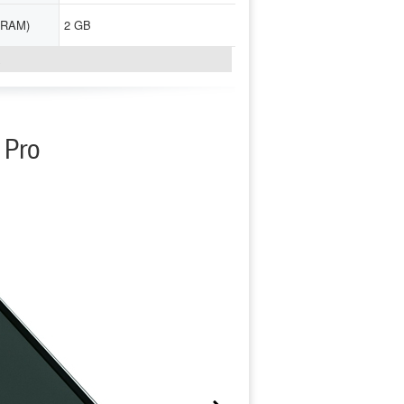
(RAM)
2 GB
↓
 Pro