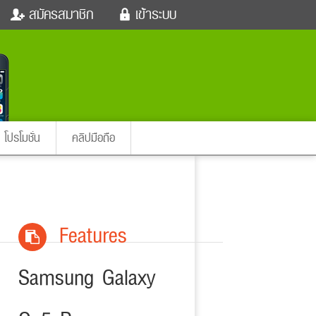
สมัครสมาชิก
เข้าระบบ
หนังใหม่
ฟังเพลง
เข้าระบบด้วย User Kapook
ตรวจหวย
ผู้หญิง
Email
สัตว์เลี้ยง
ผู้ชาย
ssword
iCare
การศึกษา
ลืมรหัสผ่าน
instagram ดารา
อินสตาแกรม
โปรโมชั่น
คลิปมือถือ
เข้าระบบด้วย Facebook
ต่าง
Features
Samsung Galaxy