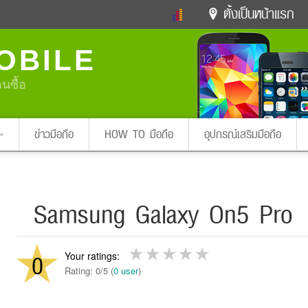
ตั้งเป็นหน้าแรก
ข่าวดารา
ดูทีวี
ละคร
OBILE
หมากรุกไทย
แชทหมากฮอส
Glitter
ดูดวง
ทำนายฝัน
สุขภาพ
อนซื้อ
Pa
ง
ท่องเที่ยว
แวะชิมแวะพัก
กลอน
iPhone
Facebook
Twitter
ข่าวมือถือ
HOW TO มือถือ
อุปกรณ์เสริมมือถือ
x ปิดหน้า
Samsung Galaxy On5 Pro
0
Rating: 0/5 (
0 user
)