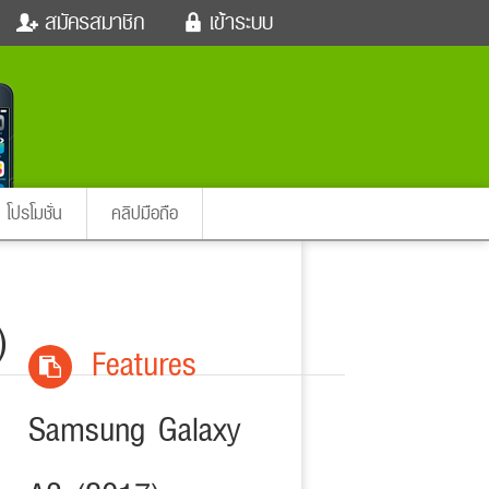
สมัครสมาชิก
เข้าระบบ
หนังใหม่
ฟังเพลง
เข้าระบบด้วย User Kapook
ตรวจหวย
ผู้หญิง
Email
สัตว์เลี้ยง
ผู้ชาย
ssword
iCare
การศึกษา
ลืมรหัสผ่าน
instagram ดารา
อินสตาแกรม
โปรโมชั่น
คลิปมือถือ
เข้าระบบด้วย Facebook
ต่าง
)
Features
Samsung Galaxy