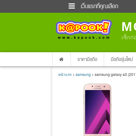
เว็บแรกที่คุณเลือก
ข่าวด่วน
ข่าวสั้น
M
ฟังวิทยุออนไลน์
เกม
แต่งงาน
แม่และเด็ก
เช็กก่
ผลบอล
บ้านและการตกแต่
dictionary
เช็คความเร็วเน็ต
ราคามือถือ
มือถือรุ่นใหม่
หน้าแรก
>
samsung
> samsung galaxy a3 (201