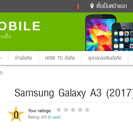
ตั้งเป็นหน้าแรก
ข่าวดารา
ดูทีวี
ละคร
OBILE
หมากรุกไทย
แชทหมากฮอส
Glitter
ดูดวง
ทำนายฝัน
สุขภาพ
อนซื้อ
Pa
ง
ท่องเที่ยว
แวะชิมแวะพัก
กลอน
iPhone
Facebook
Twitter
ข่าวมือถือ
HOW TO มือถือ
อุปกรณ์เสริมมือถือ
7)
x ปิดหน้า
Samsung Galaxy A3 (2017
0
Rating: 0/5 (
0 user
)