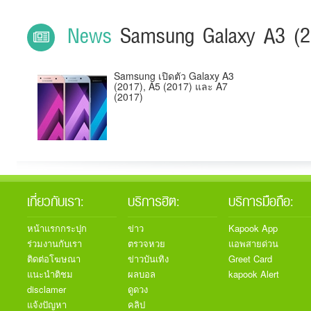
News
Samsung Galaxy A3 (2
Samsung เปิดตัว Galaxy A3
(2017), A5 (2017) และ A7
(2017)
เกี่ยวกับเรา:
บริการฮิต:
บริการมือถือ:
หน้าแรกกระปุก
ข่าว
Kapook App
ร่วมงานกับเรา
ตรวจหวย
แอพสายด่วน
ติดต่อโฆษณา
ข่าวบันเทิง
Greet Card
แนะนำติชม
ผลบอล
kapook Alert
disclamer
ดูดวง
แจ้งปัญหา
คลิป