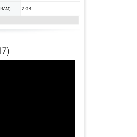
(RAM)
2 GB
↓
17)