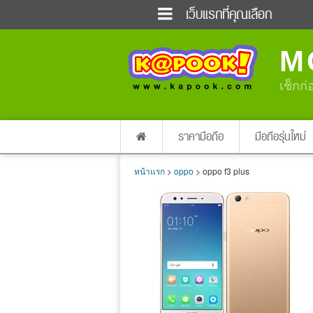
เว็บแรกที่คุณเลือก
ข่าวด่วน
ข่าวสั้น
M
ฟังวิทยุออนไลน์
เกม
แต่งงาน
แม่และเด็ก
เช็กก่
ผลบอล
บ้านและการตกแต่
dictionary
เช็คความเร็วเน็ต
ราคามือถือ
มือถือรุ่นใหม่
หน้าแรก
>
oppo
> oppo f3 plus