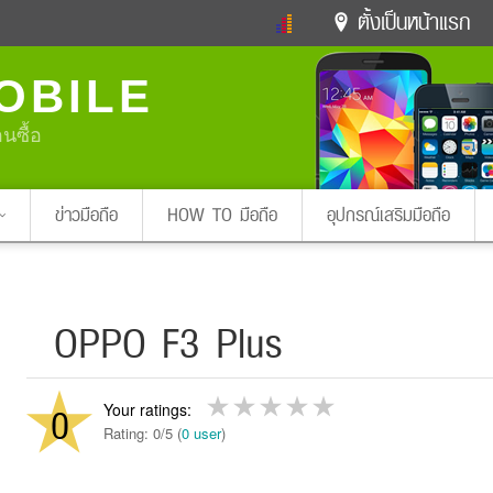
ตั้งเป็นหน้าแรก
ข่าวดารา
ดูทีวี
ละคร
OBILE
หมากรุกไทย
แชทหมากฮอส
Glitter
ดูดวง
ทำนายฝัน
สุขภาพ
อนซื้อ
Pa
ง
ท่องเที่ยว
แวะชิมแวะพัก
กลอน
iPhone
Facebook
Twitter
ข่าวมือถือ
HOW TO มือถือ
อุปกรณ์เสริมมือถือ
x ปิดหน้า
OPPO F3 Plus
0
Rating: 0/5 (
0 user
)