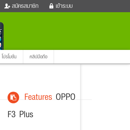
สมัครสมาชิก
เข้าระบบ
หนังใหม่
ฟังเพลง
เข้าระบบด้วย User Kapook
ตรวจหวย
ผู้หญิง
Email
สัตว์เลี้ยง
ผู้ชาย
ssword
iCare
การศึกษา
ลืมรหัสผ่าน
instagram ดารา
อินสตาแกรม
โปรโมชั่น
คลิปมือถือ
เข้าระบบด้วย Facebook
ต่าง
Features
OPPO
F3 Plus