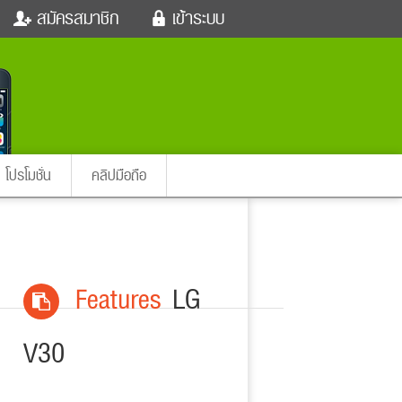
สมัครสมาชิก
เข้าระบบ
หนังใหม่
ฟังเพลง
เข้าระบบด้วย User Kapook
ตรวจหวย
ผู้หญิง
Email
สัตว์เลี้ยง
ผู้ชาย
ssword
iCare
การศึกษา
ลืมรหัสผ่าน
instagram ดารา
อินสตาแกรม
โปรโมชั่น
คลิปมือถือ
เข้าระบบด้วย Facebook
ต่าง
Features
LG
V30