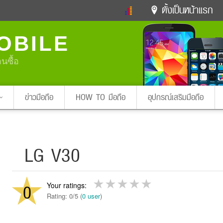
ตั้งเป็นหน้าแรก
ข่าวดารา
ดูทีวี
ละคร
OBILE
หมากรุกไทย
แชทหมากฮอส
Glitter
ดูดวง
ทำนายฝัน
สุขภาพ
อนซื้อ
Pa
ง
ท่องเที่ยว
แวะชิมแวะพัก
กลอน
iPhone
Facebook
Twitter
ข่าวมือถือ
HOW TO มือถือ
อุปกรณ์เสริมมือถือ
x ปิดหน้า
LG V30
0
Rating: 0/5 (
0 user
)