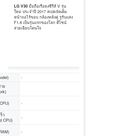
LG V30
มือถือเรือธงซีรีส์ V รุ่น
ใหม่ ประจำปี 2017 สเปคจัดเต็ม
หน้าจอไร้ขอบ กล้องหลังคู่ รูรับแสง
F1.6 เป็นรุ่นแรกของโลก ดีไซน์
สวยเฉียบโดนใจ
Model)
-
่าย
ork)
 (CPU)
-
ร็ว
-
d CPU)
(RAM)
-