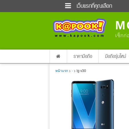
เว็บแรกที่คุณเลือก
ข่าวด่วน
ข่าวสั้น
M
ฟังวิทยุออนไลน์
เกม
แต่งงาน
แม่และเด็ก
เช็กก่
ผลบอล
บ้านและการตกแต่
dictionary
เช็คความเร็วเน็ต
ราคามือถือ
มือถือรุ่นใหม่
หน้าแรก
>
-
> lg v30