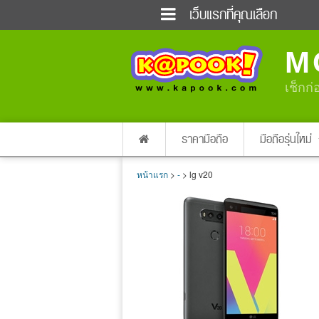
เว็บแรกที่คุณเลือก
ข่าวด่วน
ข่าวสั้น
M
ฟังวิทยุออนไลน์
เกม
แต่งงาน
แม่และเด็ก
เช็กก่
ผลบอล
บ้านและการตกแต่
dictionary
เช็คความเร็วเน็ต
ราคามือถือ
มือถือรุ่นใหม่
หน้าแรก
>
-
> lg v20