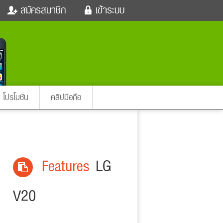
สมัครสมาชิก
เข้าระบบ
หนังใหม่
ฟังเพลง
เข้าระบบด้วย User Kapook
ตรวจหวย
ผู้หญิง
Email
สัตว์เลี้ยง
ผู้ชาย
ssword
iCare
การศึกษา
ลืมรหัสผ่าน
instagram ดารา
อินสตาแกรม
โปรโมชั่น
คลิปมือถือ
เข้าระบบด้วย Facebook
ต่าง
Features
LG
V20