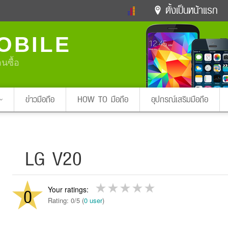
ตั้งเป็นหน้าแรก
ข่าวดารา
ดูทีวี
ละคร
OBILE
หมากรุกไทย
แชทหมากฮอส
Glitter
ดูดวง
ทำนายฝัน
สุขภาพ
อนซื้อ
Pa
ง
ท่องเที่ยว
แวะชิมแวะพัก
กลอน
iPhone
Facebook
Twitter
ข่าวมือถือ
HOW TO มือถือ
อุปกรณ์เสริมมือถือ
x ปิดหน้า
LG V20
0
Rating: 0/5 (
0 user
)