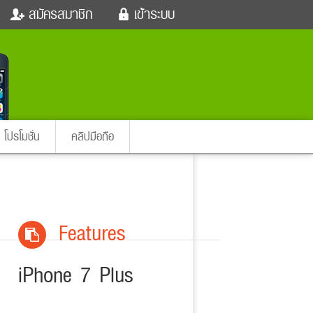
สมัครสมาชิก
เข้าระบบ
หนังใหม่
ฟังเพลง
เข้าระบบด้วย User Kapook
ตรวจหวย
ผู้หญิง
Email
สัตว์เลี้ยง
ผู้ชาย
ssword
iCare
การศึกษา
ลืมรหัสผ่าน
instagram ดารา
อินสตาแกรม
โปรโมชั่น
คลิปมือถือ
เข้าระบบด้วย Facebook
ต่าง
Features
iPhone 7 Plus