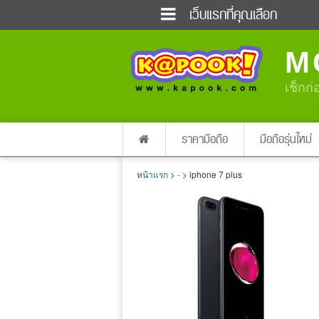
เว็บแรกที่คุณเลือก
ข่าวด่วน
ข่าวสั้น
M
ฟังวิทยุออนไลน์
เกม
แต่งงาน
แม่และเด็ก
เช็กก่
ผลบอล
บ้านและการตกแต่
dictionary
เช็คความเร็วเน็ต
ราคามือถือ
มือถือรุ่นใหม่
หน้าแรก
>
-
> iphone 7 plus