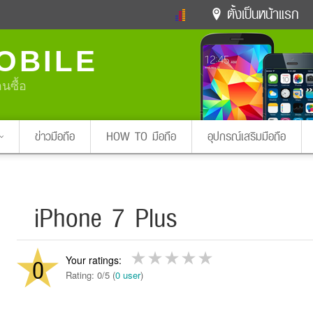
ตั้งเป็นหน้าแรก
ข่าวดารา
ดูทีวี
ละคร
OBILE
หมากรุกไทย
แชทหมากฮอส
Glitter
ดูดวง
ทำนายฝัน
สุขภาพ
อนซื้อ
Pa
ง
ท่องเที่ยว
แวะชิมแวะพัก
กลอน
iPhone
Facebook
Twitter
ข่าวมือถือ
HOW TO มือถือ
อุปกรณ์เสริมมือถือ
x ปิดหน้า
iPhone 7 Plus
0
Rating: 0/5 (
0 user
)