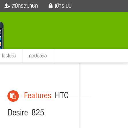
สมัครสมาชิก
เข้าระบบ
หนังใหม่
ฟังเพลง
เข้าระบบด้วย User Kapook
ตรวจหวย
ผู้หญิง
Email
สัตว์เลี้ยง
ผู้ชาย
ssword
iCare
การศึกษา
ลืมรหัสผ่าน
instagram ดารา
อินสตาแกรม
โปรโมชั่น
คลิปมือถือ
เข้าระบบด้วย Facebook
ต่าง
Features
HTC
Desire 825