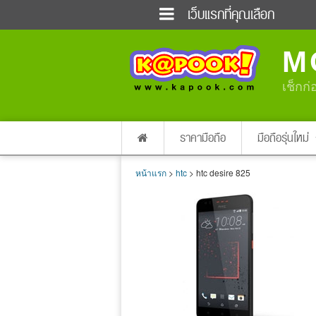
เว็บแรกที่คุณเลือก
ข่าวด่วน
ข่าวสั้น
M
ฟังวิทยุออนไลน์
เกม
แต่งงาน
แม่และเด็ก
เช็กก่
ผลบอล
บ้านและการตกแต่
dictionary
เช็คความเร็วเน็ต
ราคามือถือ
มือถือรุ่นใหม่
หน้าแรก
>
htc
> htc desire 825