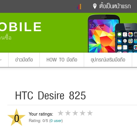
ตั้งเป็นหน้าแรก
ข่าวดารา
ดูทีวี
ละคร
OBILE
หมากรุกไทย
แชทหมากฮอส
Glitter
ดูดวง
ทำนายฝัน
สุขภาพ
อนซื้อ
Pa
ง
ท่องเที่ยว
แวะชิมแวะพัก
กลอน
iPhone
Facebook
Twitter
ข่าวมือถือ
HOW TO มือถือ
อุปกรณ์เสริมมือถือ
x ปิดหน้า
HTC Desire 825
0
Rating: 0/5 (
0 user
)