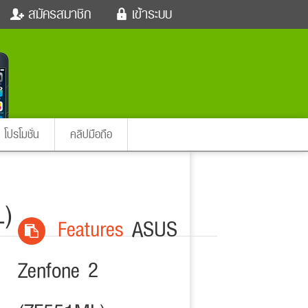
สมัครสมาชิก
เข้าระบบ
หนังใหม่
ฟังเพลง
เข้าระบบด้วย User Kapook
ตรวจหวย
ผู้หญิง
Email
สัตว์เลี้ยง
ผู้ชาย
ssword
iCare
การศึกษา
ลืมรหัสผ่าน
instagram ดารา
อินสตาแกรม
โปรโมชั่น
คลิปมือถือ
เข้าระบบด้วย Facebook
ต่าง
L)
Features
ASUS
Zenfone 2