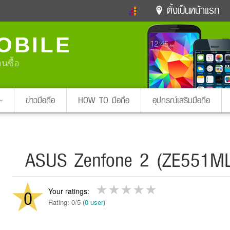
ตั้งเป็นหน้าแรก
ข่าวดารา
ดูทีวี
ละคร
OBILE
หมากรุกไทย
แชทหมากฮอส
Glitter
ดูดวง
ทำนายฝัน
สุขภาพ
อนซื้อ
Pa
ง
ท่องเที่ยว
แวะชิมแวะพัก
กลอน
iPhone
Facebook
Twitter
ข่าวมือถือ
HOW TO มือถือ
อุปกรณ์เสริมมือถือ
x ปิดหน้า
ASUS Zenfone 2 (ZE551M
0
Rating: 0/5 (
0 user
)