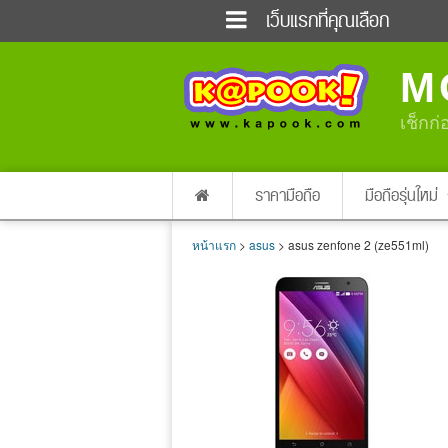
เว็บแรกที่คุณเลือก
ข่าวด่วน
ข่าวสั้น
M
ฟังวิทยุออนไลน์
เกม
แต่งงาน
แม่และเด็ก
เช็กก่
ผลบอล
บ้านและการตกแต่
dictionary
เช็คความเร็วเน็ต
ราคามือถือ
มือถือรุ่นใหม่
หน้าแรก
>
asus
> asus zenfone 2 (ze551ml)