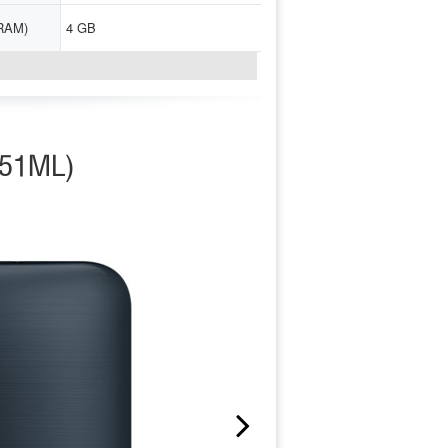
RAM)
4 GB
↓
551ML)