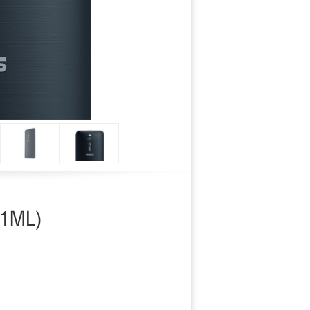
Next
51ML)